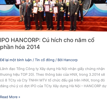
cổ
phần
hóa
2014
IPO HANCORP: Cú hích cho năm cổ
phần hóa 2014
Để lại một bình luận
/
Tin cổ đông
/ Bởi
Hancorp
Lãnh đạo Tổng Công ty Xây dựng Hà Nội nhận giấy chứng nhận
thương hiệu TOP 20). Theo thông báo của HNX, trong 3.2014 sẽ
có 8 TCty và Cty TNHH MTV tổ chức đấu giá trên HNX, trong đó
đáng chú ý có đợt IPO của TCty Xây dựng Hà Nội – HANCORP dự
Read More »