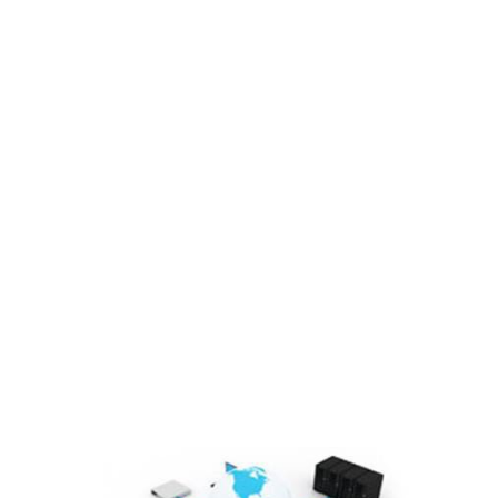
Đơn vị thành viên
Sơ đồ tổ chức
Lĩnh vực hoạt động
Cổ đông – Công bố thông tin
Lịch đại hội
Đối tác
Media
Liên hệ
Tuyển Dụng
Media