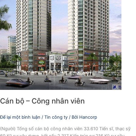
Cán bộ – Công nhân viên
Để lại một bình luận
/
Tin công ty
/ Bởi
Hancorp
(Người) Tổng số cán bộ công nhân viên 33.610 Tiến sĩ, thạc sỹ
60 Kỹ sư xây dựng, kết cấu 2.317 Kiến trúc sư 216 Kỹ sư cầu