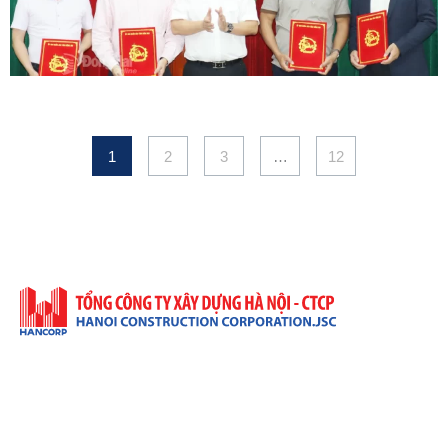
1
2
3
…
12