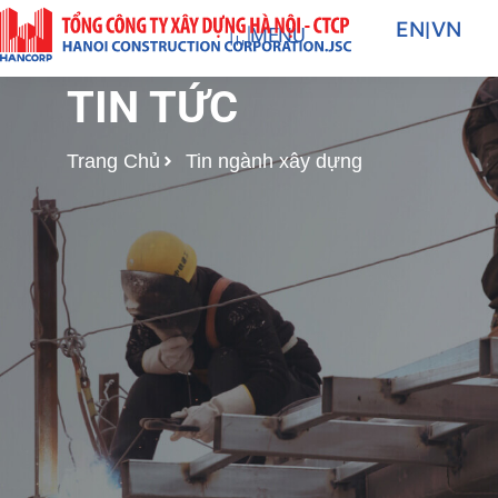
Nhảy
EN
|
VN
MENU
tới
nội
TIN TỨC
dung
Trang Chủ
Tin ngành xây dựng