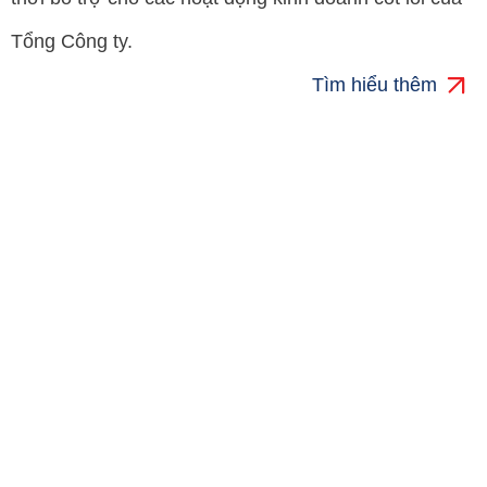
Tổng Công ty.
Tìm hiểu thêm
Sản xuất Công
Nghiệp
Tổng Công ty Xây dựng Hà Nội – CTCP (HANCORP)
có hoạt động trong lĩnh vực sản xuất công nghiệp,