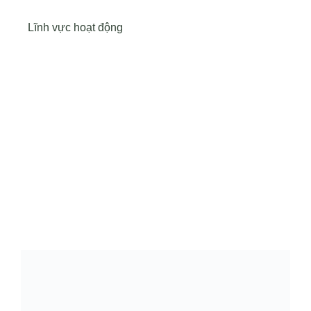
Lĩnh vực hoạt động
Cổ đông – Công bố thông tin
Lịch đại hội
Đối tác
Media
Liên hệ
Tuyển Dụng
Media