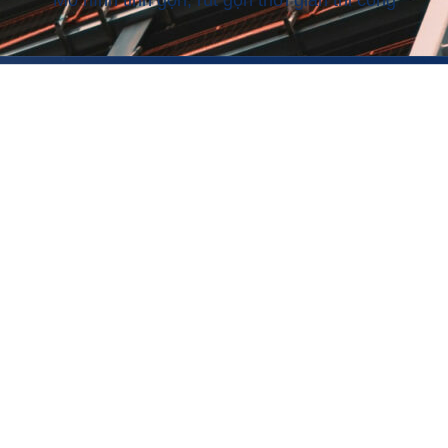
Mô hình tỉnh gọn, rút gọn thời gian thi công
Thi Công Xây Lắp
Đây là mảng cốt lõi, nơi HANCORP thể hiện năng lực
vượt trội trong thi công các công trình dân dụng,
công nghiệp, giao thông và hạ tầng kỹ thuật. Đặc
biệt, công ty có kinh nghiệm dày dặn trong việc xây
dựng các tòa nhà cao tầng với nhiều tầng hầm, và là
đơn vị tiên phong áp dụng các công nghệ thi công