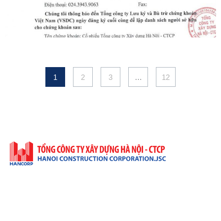
1
2
3
…
12