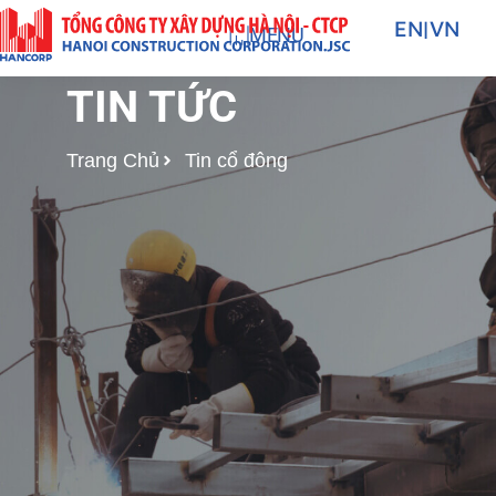
Nhảy
EN
|
VN
MENU
tới
nội
TIN TỨC
dung
Trang Chủ
Tin cổ đông