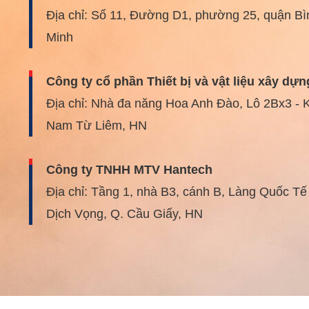
Địa chỉ: Số 11, Đường D1, phường 25, quận Bì
Minh
Công ty cổ phần Thiết bị và vật liệu xây dựn
Địa chỉ: Nhà đa năng Hoa Anh Đào, Lô 2Bx3 - K
Nam Từ Liêm, HN
Công ty TNHH MTV Hantech
Địa chỉ: Tầng 1, nhà B3, cánh B, Làng Quốc T
Dịch Vọng, Q. Cầu Giấy, HN
Công ty cổ phần Đầu tư thương mại Hancor
Địa chỉ: Tầng 3 Tòa nhà N04B – T2, khu Đoàn 
Quận Bắc Từ Liêm, HN