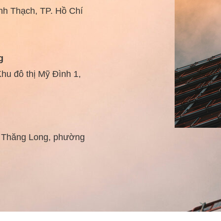
nh Thạch, TP. Hồ Chí
g
hu đô thị Mỹ Đình 1,
ế Thăng Long, phường
p1
Ngoại Giao, P.Xuân Đỉnh,