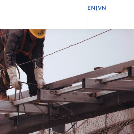
EN
|
VN