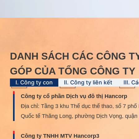
DANH SÁCH CÁC CÔNG T
GÓP CỦA TỔNG CÔNG TY
I. Công ty con
II. Công ty liên kết
III. C
Công ty cổ phần Dịch vụ đô thị Hancorp
Địa chỉ: Tầng 3 khu Thể dục thể thao, số 7 ph
Quốc tế Thăng Long, phường Dịch Vọng, quận 
Công ty TNHH MTV Hancorp3