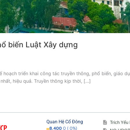
hổ biến Luật Xây dựng
hoạch triển khai công tác truyền thông, phổ biến, giáo d
nhất, hiệu quả. Truyền thông kịp thời, […]
Quan Hệ Cổ Đông
Trích Yếu
8,400
0 ( 0%)