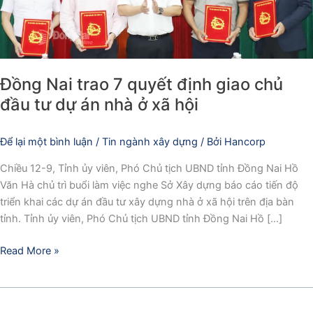
tư
dự
án
nhà
Đồng Nai trao 7 quyết định giao chủ
ở
xã
đầu tư dự án nhà ở xã hội
hội
Để lại một bình luận
/
Tin ngành xây dựng
/ Bởi
Hancorp
Chiều 12-9, Tỉnh ủy viên, Phó Chủ tịch UBND tỉnh Đồng Nai Hồ
Văn Hà chủ trì buổi làm việc nghe Sở Xây dựng báo cáo tiến độ
triển khai các dự án đầu tư xây dựng nhà ở xã hội trên địa bàn
tỉnh. Tỉnh ủy viên, Phó Chủ tịch UBND tỉnh Đồng Nai Hồ […]
Read More »
Thông
báo