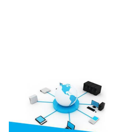
Lịch đại hội
Đối tác
Media
Liên hệ
Tuyển Dụng
Media