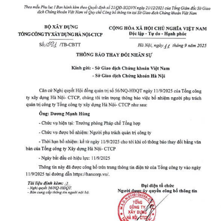
thay
đổi
nhân
sự