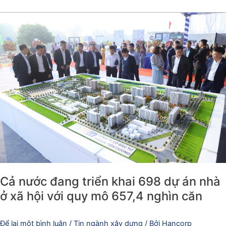
Cả
nước
đang
triển
khai
698
dự
án
nhà
ở
xã
hội
với
quy
Cả nước đang triển khai 698 dự án nhà
mô
ở xã hội với quy mô 657,4 nghìn căn
657,4
nghìn
Để lại một bình luận
/
Tin ngành xây dựng
/ Bởi
Hancorp
căn