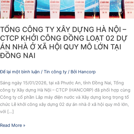
KHỞI
CÔNG
ĐỒNG
TỔNG CÔNG TY XÂY DỰNG HÀ NỘI –
LOẠT
02
CTCP KHỞI CÔNG ĐỒNG LOẠT 02 DỰ
DỰ
ÁN NHÀ Ở XÃ HỘI QUY MÔ LỚN TẠI
ÁN
ĐỒNG NAI
NHÀ
Ở
XÃ
Để lại một bình luận
/
Tin công ty
/ Bởi
Hancorp
HỘI
Sáng ngày 15/01/2026, tại xã Phước An, tỉnh Đồng Nai, Tổng
QUY
công ty Xây dựng Hà Nội – CTCP (HANCORP) đã phối hợp cùng
MÔ
Công ty cổ phần Lắp máy điện nước và Xây dựng long trọng tổ
LỚN
chức Lễ khởi công xây dựng 02 dự án nhà ở xã hội quy mô lớn,
TẠI
với […]
ĐỒNG
NAI
Read More »