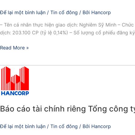
phiếu
của
Để lại một bình luận
/
Tin cổ đông
/ Bởi
Hancorp
cổ
– Tên cá nhân thực hiện giao dịch: Nghiêm Sỹ Minh – Chức
đông
dịch: 203.100 CP (tỷ lệ 0,14%) – Số lượng cổ phiếu đăng k
nội
bộ.
Read More »
Báo
cáo
tài
chính
riêng
Báo cáo tài chính riêng Tổng công 
Tổng
công
ty
Để lại một bình luận
/
Tin cổ đông
/ Bởi
Hancorp
Xây