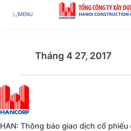
Nhảy
tới
MENU
nội
dung
Tháng 4 27, 2017
HAN:
Thông
báo
giao
dịch
HAN: Thông báo giao dịch cổ phiếu 
cổ