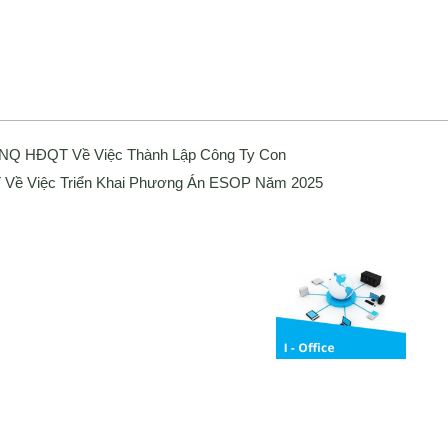
 NQ HĐQT Về Việc Thành Lập Công Ty Con
Về Việc Triển Khai Phương Án ESOP Năm 2025
Media
ng bố thông tin
Liên hệ
Tuyển Dụng
Media