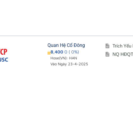
Quan Hệ Cổ Đông
Trích Yếu
8,400
0 ( 0%)
NQ HĐQT 
Hose(VN): HAN
Vào Ngày 23-4-2025
Giới thiệu
Cổ đông – Cô
i
Đơn vị thành viên
Lịch đại hội
Sơ đồ tổ chức
Đối tác
Lĩnh vực hoạt động