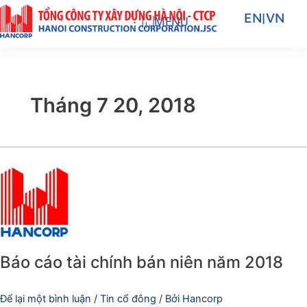
Nhảy
EN
|
VN
MENU
tới
nội
dung
Tháng 7 20, 2018
Báo
cáo
tài
chính
bán
niên
Báo cáo tài chính bán niên năm 2018
năm
2018
Để lại một bình luận
/
Tin cổ đông
/ Bởi
Hancorp