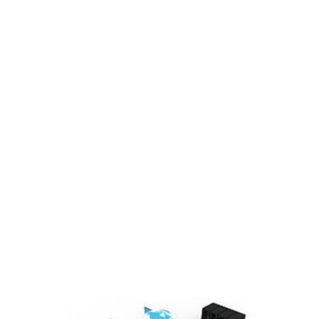
Đơn vị thành viên
Sơ đồ tổ chức
Lĩnh vực hoạt động
Cổ đông – Công bố thông tin
Lịch đại hội
Đối tác
Media
Liên hệ
Tuyển Dụng
Media