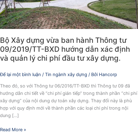
BXD
hướng
dẫn
xác
định
Bộ Xây dựng vừa ban hành Thông tư
và
09/2019/TT-BXD hướng dẫn xác định
quản
và quản lý chi phí đầu tư xây dựng.
lý
chi
phí
Để lại một bình luận
/
Tin ngành xây dựng
/ Bởi
Hancorp
đầu
Theo đó, so với Thông tư 06/2016/TT-BXD thì Thông tư 09 đã
tư
hướng dẫn chi tiết về “chi phí gián tiếp“ trong thành phần “chi phí
xây
xây dựng” của nội dung dự toán xây dựng. Thay đổi này là phù
dựng.
hợp với quy định mới về thành phần các loại chi phí trong nội
dung […]
Read More »