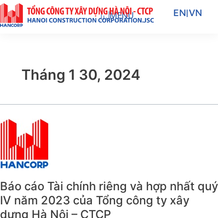
Nhảy
EN
|
VN
MENU
tới
nội
dung
Tháng 1 30, 2024
Báo
cáo
Tài
chính
riêng
và
Báo cáo Tài chính riêng và hợp nhất quý
hợp
IV năm 2023 của Tổng công ty xây
nhất
dựng Hà Nội – CTCP
quý