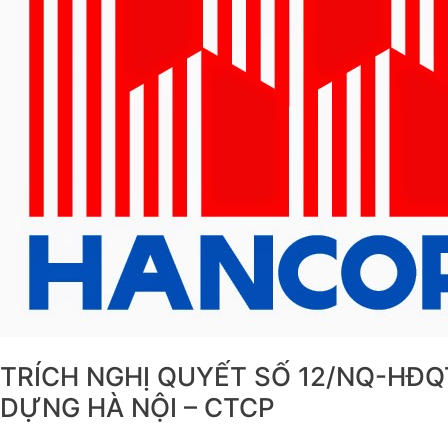
HỘI
ĐỒNG
QUẢN
TRỊ
TỔNG
CÔNG
TY
XÂY
DỰNG
HÀ
NỘI
–
CTCP
TRÍCH NGHỊ QUYẾT SỐ 12/NQ-HĐQ
DỰNG HÀ NỘI – CTCP