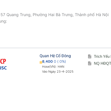
57 Quang Trung, Phường Hai Bà Trưng, Thành phố
ng:
Quan Hệ Cổ Đông
Trích Yếu
8,400
0 ( 0%)
NQ HĐQT 
Hose(VN): HAN
Vào Ngày 23-4-2025
Giới thiệu
Cổ đông – Cô
i
Đơn vị thành viên
Lịch đại hội
Sơ đồ tổ chức