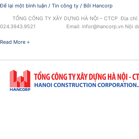
Để lại một bình luận
/
Tin công ty
/ Bởi
Hancorp
TỔNG CÔNG TY XÂY DỰNG HÀ NỘI – CTCP Địa chỉ: 
024.3943.9521 Email: infor@hancorp.vn Nội du
Read More »
Trụ Sở Công Ty
Địa Chỉ: 57 Quang Trung, P. Hai Bà Trưng, TP. Hà Nộ
(+84)4 3943 9063 & (+84)4 3822 7432
(+84)4 3943 9521