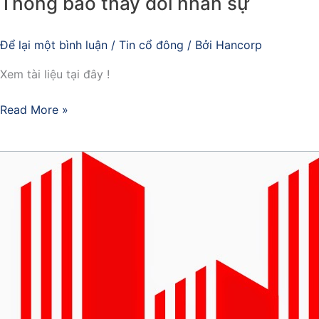
Thông báo thay đổi nhân sự
Để lại một bình luận
/
Tin cổ đông
/ Bởi
Hancorp
Xem tài liệu tại đây !
Read More »
TRÍCH
NGHỊ
QUYẾT
SỐ
12/NQ-
HĐQT
NGÀY
13/03/2026
CỦA