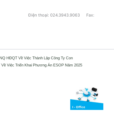
 Hà Nội Điện thoại: 024.3943.9063 Fax:
 NQ HĐQT Về Việc Thành Lập Công Ty Con
Về Việc Triển Khai Phương Án ESOP Năm 2025
Media
ng bố thông tin
Liên hệ
Tuyển Dụng