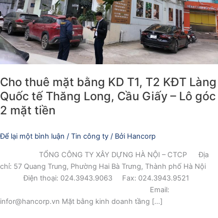
Quốc
tế
Thăng
Long,
Cầu
Giấy
Cho thuê mặt bằng KD T1, T2 KĐT Làng
–
Lô
Quốc tế Thăng Long, Cầu Giấy – Lô góc
góc
2 mặt tiền
2
mặt
Để lại một bình luận
/
Tin công ty
/ Bởi
Hancorp
tiền
TỔNG CÔNG TY XÂY DỰNG HÀ NỘI – CTCP Địa
chỉ: 57 Quang Trung, Phường Hai Bà Trưng, Thành phố Hà Nội
Điện thoại: 024.3943.9063 Fax: 024.3943.9521
Email:
infor@hancorp.vn Mặt bằng kinh doanh tầng […]