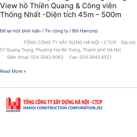
Nhất
View hồ Thiền Quang & Công viên
-
Thống Nhất -Diện tích 45m – 500m
Diện
tích
Để lại một bình luận
/
Tin công ty
/ Bởi
Hancorp
45m
–
TỔNG CÔNG TY XÂY DỰNG HÀ NỘI – CTCP Địa chỉ:
500m
57 Quang Trung, Phường Hai Bà Trưng, Thành phố Hà Nội
Điện thoại: 024.3943.9063 Fax: 024.3943.9521
Read More »