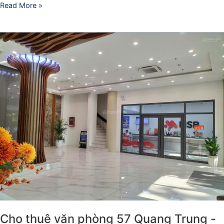
Read More »
Cho
thuê
văn
phòng
57
Quang
Trung
-
View
hồ
Thiền
Quang
&
Công
viên
Cho thuê văn phòng 57 Quang Trung -
Thống