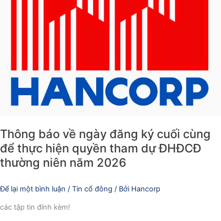
thực
hiện
quyền
tham
dự
ĐHĐCĐ
thường
niên
năm
2026
Thông báo về ngày đăng ký cuối cùng
để thực hiện quyền tham dự ĐHĐCĐ
thường niên năm 2026
Để lại một bình luận
/
Tin cổ đông
/ Bởi
Hancorp
các tập tin đính kèm!