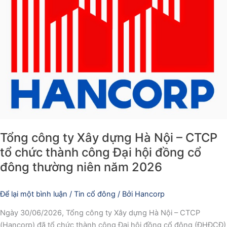
tổ
chức
thành
công
Đại
hội
đồng
cổ
đông
thường
niên
Tổng công ty Xây dựng Hà Nội – CTCP
năm
tổ chức thành công Đại hội đồng cổ
2026
đông thường niên năm 2026
Để lại một bình luận
/
Tin cổ đông
/ Bởi
Hancorp
Ngày 30/06/2026, Tổng công ty Xây dựng Hà Nội – CTCP
(Hancorp) đã tổ chức thành công Đại hội đồng cổ đông (ĐHĐCĐ)