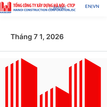
Nhảy
EN
|
VN
MENU
tới
nội
dung
Tháng 7 1, 2026
Tổng
công
ty
Xây
dựng
Hà
Nội
–
CTCP