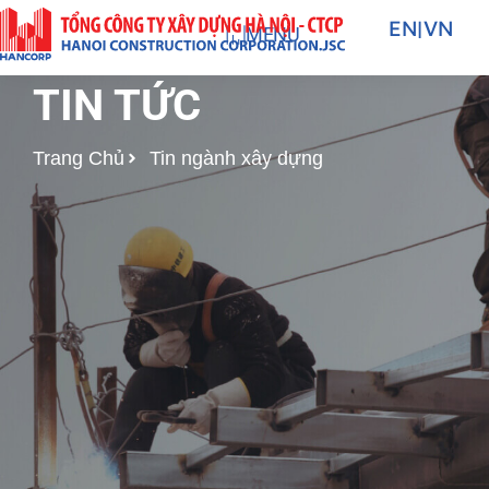
Nhảy
EN
|
VN
MENU
tới
nội
TIN TỨC
dung
Trang Chủ
Tin ngành xây dựng