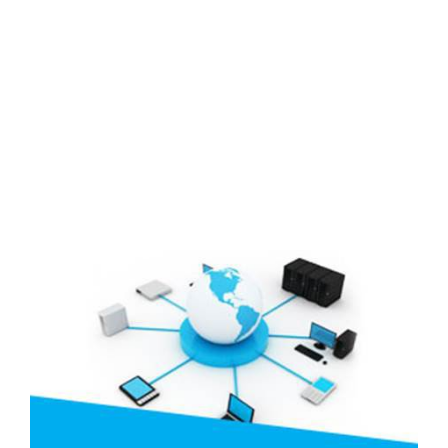
Lịch đại hội
Đối tác
Media
Liên hệ
Tuyển Dụng
Media