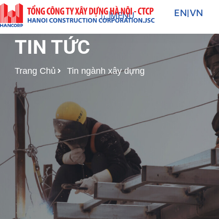
Nhảy
EN
|
VN
MENU
tới
nội
TIN TỨC
dung
Trang Chủ
Tin ngành xây dựng