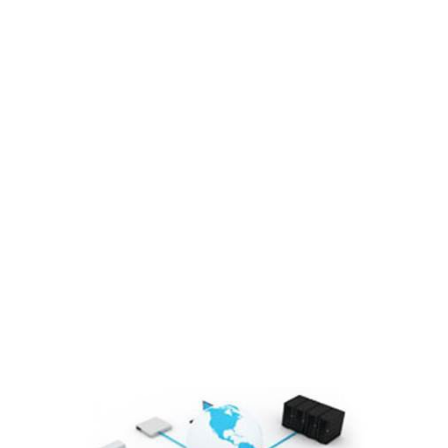
Sơ đồ tổ chức
Lĩnh vực hoạt động
Cổ đông – Công bố thông tin
Lịch đại hội
Đối tác
Media
Liên hệ
Tuyển Dụng
Media