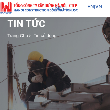
Nhảy
EN
|
VN
MENU
tới
nội
TIN TỨC
dung
Trang Chủ
Tin cổ đông