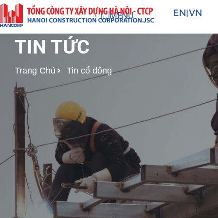
Nhảy
EN
|
VN
MENU
tới
nội
TIN TỨC
dung
Trang Chủ
Tin cổ đông