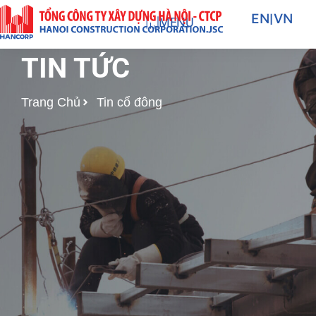
Nhảy
EN
|
VN
MENU
tới
nội
TIN TỨC
dung
Trang Chủ
Tin cổ đông