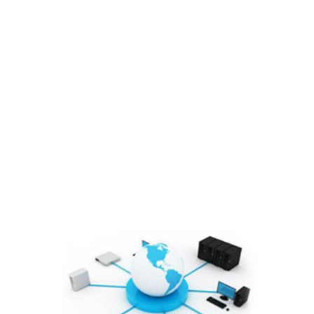
Lĩnh vực hoạt động
Cổ đông – Công bố thông tin
Lịch đại hội
Đối tác
Media
Liên hệ
Tuyển Dụng
Media