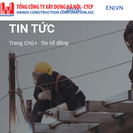
Nhảy
EN
|
VN
MENU
tới
nội
TIN TỨC
dung
Trang Chủ
Tin cổ đông