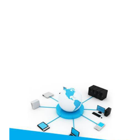
Lịch đại hội
Đối tác
Media
Liên hệ
Tuyển Dụng
Media