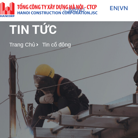
Nhảy
EN
|
VN
MENU
tới
nội
TIN TỨC
dung
Trang Chủ
Tin cổ đông