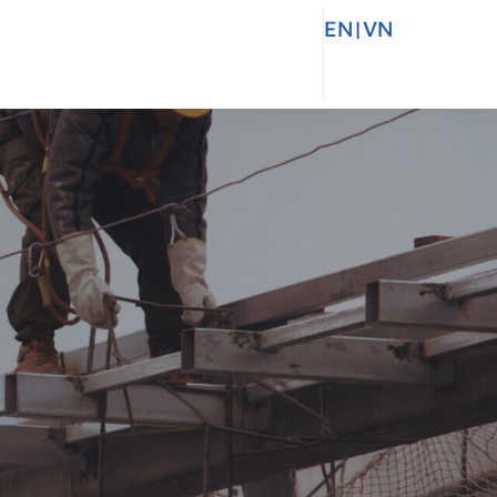
EN
|
VN