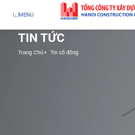
Nhảy
tới
MENU
nội
dung
TIN TỨC
Trang Chủ
Tin cổ đông