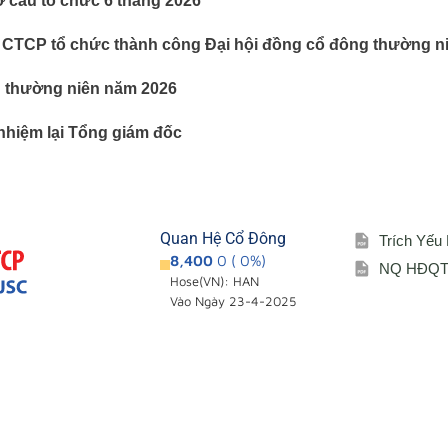
ơ cấu tổ chức 6 tháng 2026
 CTCP tổ chức thành công Đại hội đồng cổ đông thường n
g thường niên năm 2026
nhiệm lại Tổng giám đốc
Quan Hệ Cổ Đông
Trích Yếu
8,400
0 ( 0%)
NQ HĐQT 
Hose(VN): HAN
Vào Ngày 23-4-2025
Giới thiệu
Cổ đông – Cô
i
Đơn vị thành viên
Lịch đại hội