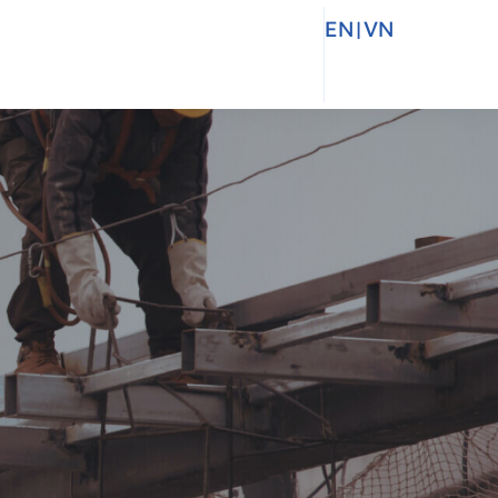
EN
|
VN