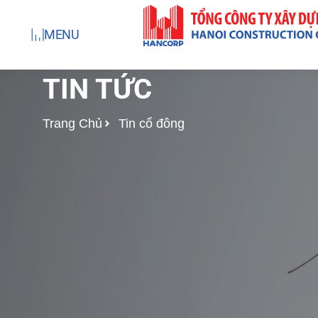
Nhảy
tới
MENU
nội
dung
TIN TỨC
Trang Chủ
Tin cổ đông