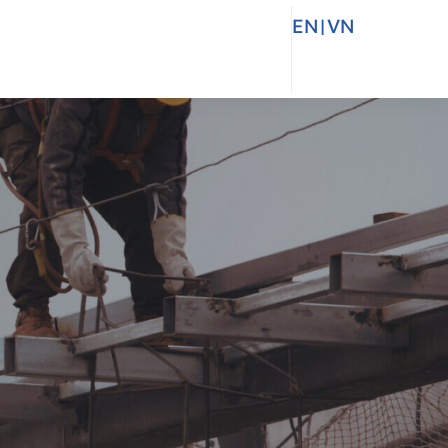
EN
|
VN