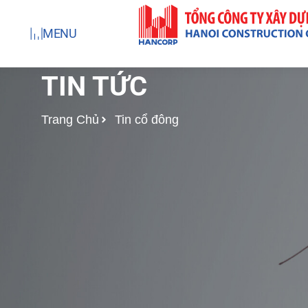
Nhảy
tới
MENU
nội
dung
TIN TỨC
Trang Chủ
Tin cổ đông