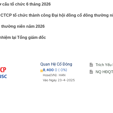
ơ cấu tổ chức 6 tháng 2026
 CTCP tổ chức thành công Đại hội đồng cổ đông thường n
g thường niên năm 2026
nhiệm lại Tổng giám đốc
Quan Hệ Cổ Đông
Trích Yếu
8,400
0 ( 0%)
NQ HĐQT 
Hose(VN): HAN
Vào Ngày 23-4-2025
Giới thiệu
Cổ đông – Cô
i
Đơn vị thành viên
Lịch đại hội