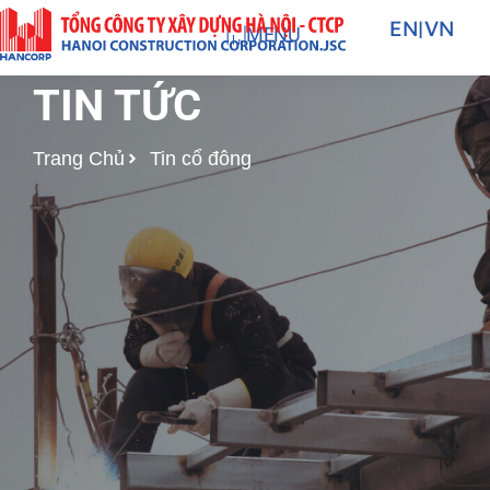
Nhảy
EN
|
VN
MENU
tới
nội
TIN TỨC
dung
Trang Chủ
Tin cổ đông