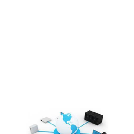
Sơ đồ tổ chức
Lĩnh vực hoạt động
Cổ đông – Công bố thông tin
Lịch đại hội
Đối tác
Media
Liên hệ
Tuyển Dụng
Media