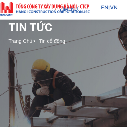
Nhảy
EN
|
VN
MENU
tới
nội
TIN TỨC
dung
Trang Chủ
Tin cổ đông