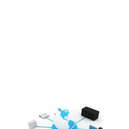
Sơ đồ tổ chức
Lĩnh vực hoạt động
Cổ đông – Công bố thông tin
Lịch đại hội
Đối tác
Media
Liên hệ
Tuyển Dụng
Media