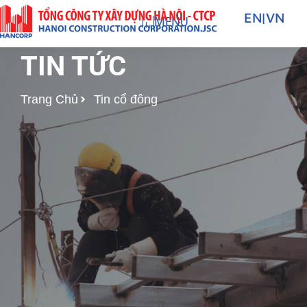
Nhảy
EN
|
VN
MENU
tới
nội
TIN TỨC
dung
Trang Chủ
Tin cổ đông