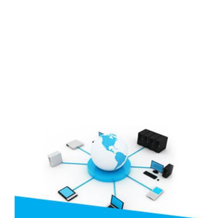
Lịch đại hội
Đối tác
Media
Liên hệ
Tuyển Dụng
Media