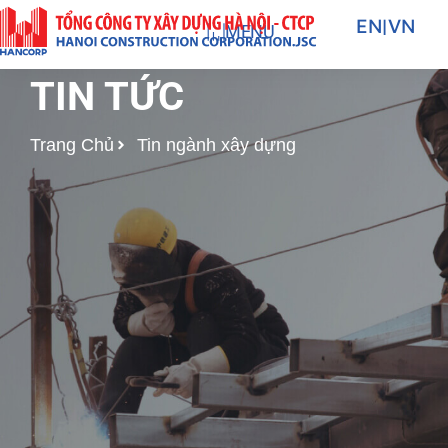
Nhảy
EN
|
VN
MENU
tới
nội
TIN TỨC
dung
Trang Chủ
Tin ngành xây dựng