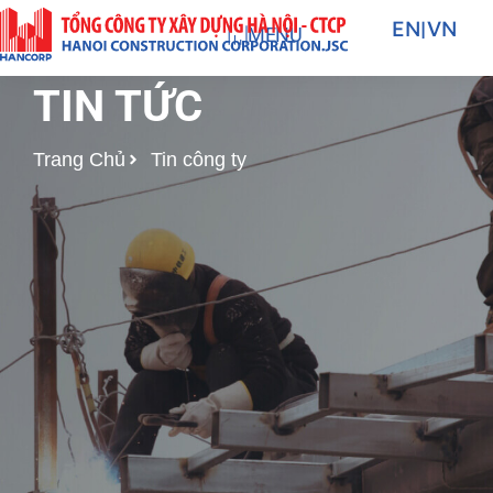
Nhảy
EN
|
VN
MENU
tới
nội
TIN TỨC
dung
Trang Chủ
Tin công ty