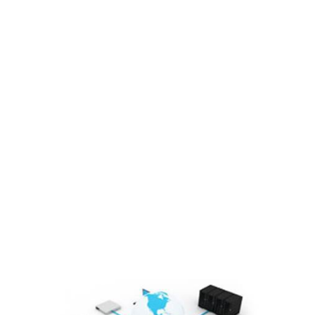
Sơ đồ tổ chức
Lĩnh vực hoạt động
Cổ đông – Công bố thông tin
Lịch đại hội
Đối tác
Media
Liên hệ
Tuyển Dụng
Media