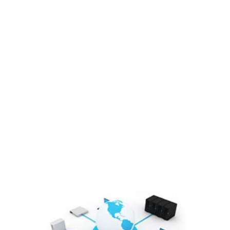
Sơ đồ tổ chức
Lĩnh vực hoạt động
Cổ đông – Công bố thông tin
Lịch đại hội
Đối tác
Media
Liên hệ
Tuyển Dụng
Media