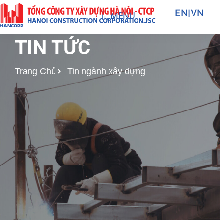
Nhảy
EN
|
VN
MENU
tới
nội
TIN TỨC
dung
Trang Chủ
Tin ngành xây dựng