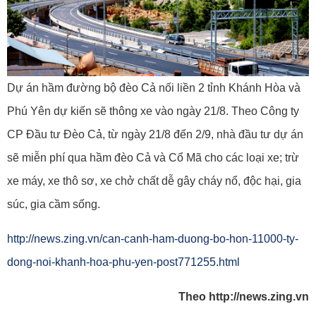
Dự án hầm đường bộ đèo Cả nối liền 2 tỉnh Khánh Hòa và
Phú Yên dự kiến sẽ thông xe vào ngày 21/8. Theo Công ty
CP Đầu tư Đèo Cả, từ ngày 21/8 đến 2/9, nhà đầu tư dự án
sẽ miễn phí qua hầm đèo Cả và Cổ Mã cho các loại xe; trừ
xe máy, xe thô sơ, xe chở chất dễ gây cháy nổ, độc hại, gia
súc, gia cầm sống.
http://news.zing.vn/can-canh-ham-duong-bo-hon-11000-ty-
dong-noi-khanh-hoa-phu-yen-post771255.html
Theo http://news.zing.vn