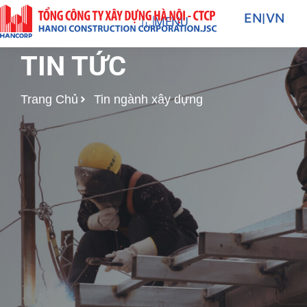
Nhảy
EN
|
VN
MENU
tới
nội
TIN TỨC
dung
Trang Chủ
Tin ngành xây dựng