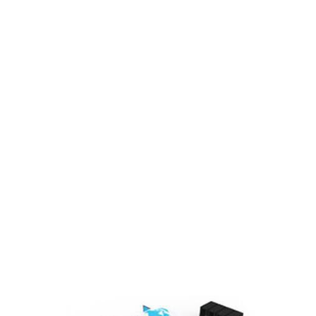
Đơn vị thành viên
Sơ đồ tổ chức
Lĩnh vực hoạt động
Cổ đông – Công bố thông tin
Lịch đại hội
Đối tác
Media
Liên hệ
Tuyển Dụng
Media