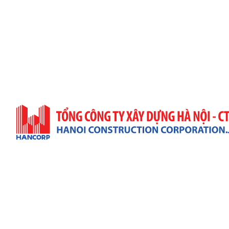
Trụ Sở Công Ty
Địa Chỉ: 57 Quang Trung, P. Hai Bà Trưng, TP. Hà Nộ
(+84)4 3943 9063 & (+84)4 3822 7432
(+84)4 3943 9521
infor@hancorp.vn