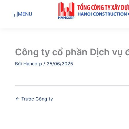
Nhảy
tới
MENU
nội
dung
Công ty cổ phần Dịch vụ 
Bởi
Hancorp
/
25/06/2025
←
Trước Công ty