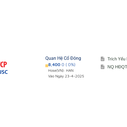
Quan Hệ Cổ Đông
Trích Yếu
8,400
0 ( 0%)
NQ HĐQT 
Hose(VN): HAN
Vào Ngày 23-4-2025
Giới thiệu
Cổ đông – Cô
i
Đơn vị thành viên
Lịch đại hội
Sơ đồ tổ chức
Đối tác