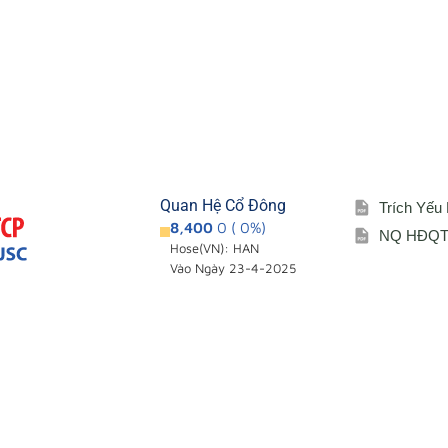
Quan Hệ Cổ Đông
Trích Yếu
8,400
0 ( 0%)
NQ HĐQT 
Hose(VN): HAN
Vào Ngày 23-4-2025
Giới thiệu
Cổ đông – Cô
i
Đơn vị thành viên
Lịch đại hội
Sơ đồ tổ chức
Đối tác