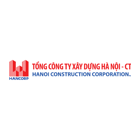
Trụ Sở Công Ty
Địa Chỉ: 57 Quang Trung, P. Hai Bà Trưng, TP. Hà Nộ
(+84)4 3943 9063 & (+84)4 3822 7432
(+84)4 3943 9521
infor@hancorp.vn