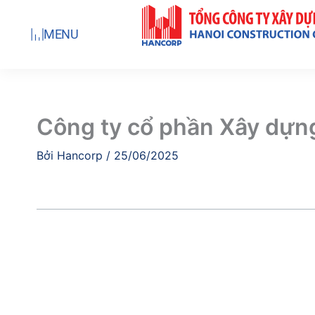
Nhảy
tới
MENU
nội
dung
Công ty cổ phần Xây dựng
Bởi
Hancorp
/
25/06/2025