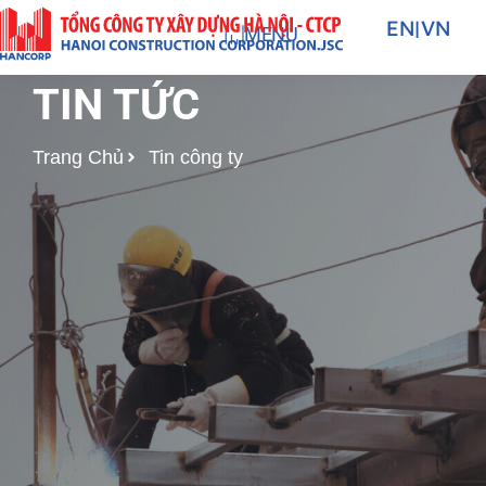
Nhảy
EN
|
VN
MENU
tới
nội
TIN TỨC
dung
Trang Chủ
Tin công ty