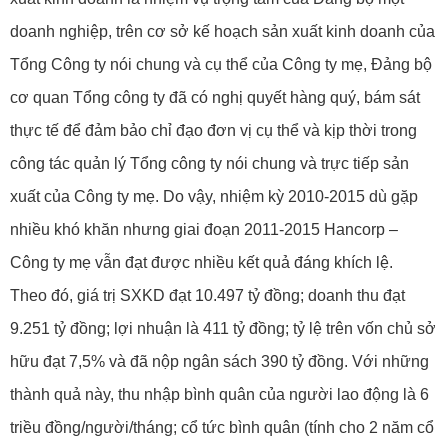
doanh nghiệp, trên cơ sở kế hoạch sản xuất kinh doanh của
Tổng Công ty nói chung và cụ thể của Công ty mẹ, Đảng bộ
cơ quan Tổng công ty đã có nghị quyết hàng quý, bám sát
thực tế để đảm bảo chỉ đạo đơn vị cụ thể và kịp thời trong
công tác quản lý Tổng công ty nói chung và trực tiếp sản
xuất của Công ty mẹ. Do vậy, nhiệm kỳ 2010-2015 dù gặp
nhiều khó khăn nhưng giai đoạn 2011-2015 Hancorp –
Công ty mẹ vẫn đạt được nhiều kết quả đáng khích lệ.
Theo đó, giá trị SXKD đạt 10.497 tỷ đồng; doanh thu đạt
9.251 tỷ đồng; lợi nhuận là 411 tỷ đồng; tỷ lệ trên vốn chủ sở
hữu đạt 7,5% và đã nộp ngân sách 390 tỷ đồng. Với những
thành quả này, thu nhập bình quân của người lao động là 6
triều đồng/người/tháng; cổ tức bình quân (tính cho 2 năm cổ