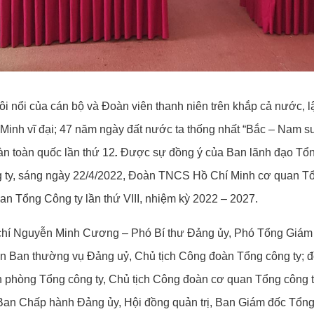
ôi nổi của cán bộ và Đoàn viên thanh niên trên khắp cả nước, 
Minh vĩ đại; 47 năm ngày đất nước ta thống nhất “Bắc – Nam sum
àn toàn quốc lần thứ 12
.
Được sự đồng ý của Ban lãnh đạo Tổn
 ty, sáng ngày 22/4/2022, Đoàn TNCS Hồ Chí Minh cơ quan Tổn
 Tổng Công ty lần thứ VIII, nhiệm kỳ 2022 – 2027.
g chí Nguyễn Minh Cương – Phó Bí thư Đảng ủy, Phó Tổng Giám
n Ban thường vụ Đảng uỷ, Chủ tịch Công đoàn Tổng công ty; đ
phòng Tổng công ty, Chủ tịch Công đoàn cơ quan Tổng công t
 Ban Chấp hành Đảng ủy, Hội đồng quản trị, Ban Giám đốc Tổng