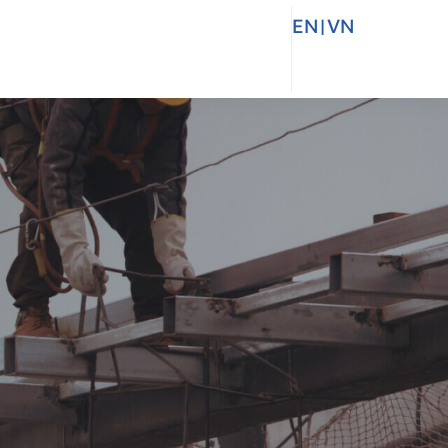
EN
|
VN