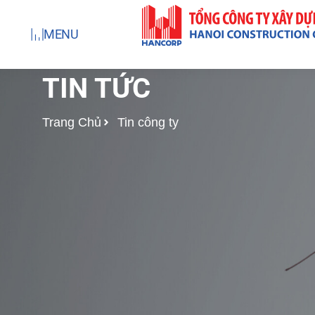
Nhảy
tới
MENU
nội
dung
TIN TỨC
Trang Chủ
Tin công ty