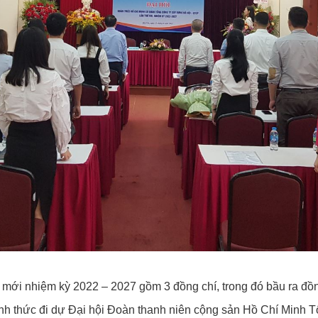
 mới nhiệm kỳ 2022 – 2027 gồm 3 đồng chí, trong đó bầu ra đồ
hính thức đi dự Đại hội Đoàn thanh niên cộng sản Hồ Chí Minh