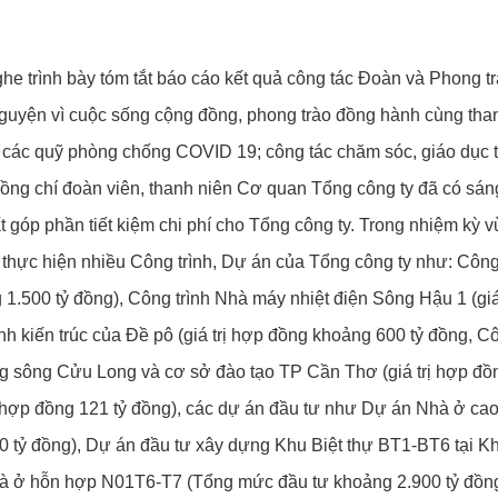
ghe trình bày tóm tắt báo cáo kết quả công tác Đoàn và Phong t
nguyện vì cuộc sống cộng đồng, phong trào đồng hành cùng than
 hộ các quỹ phòng chống COVID 19; công tác chăm sóc, giáo dục
đồng chí đoàn viên, thanh niên Cơ quan Tổng công ty đã có sáng 
t góp phần tiết kiệm chi phí cho Tổng công ty. Trong nhiệm kỳ 
i thực hiện nhiều Công trình, Dự án của Tổng công ty như: Côn
 1.500 tỷ đồng), Công trình Nhà máy nhiệt điện Sông Hậu 1 (giá
ình kiến trúc của Đề pô (giá trị hợp đồng khoảng 600 tỷ đồng, 
 sông Cửu Long và cơ sở đào tạo TP Cần Thơ (giá trị hợp đồng
rị hợp đồng 121 tỷ đồng), các dự án đầu tư như Dự án Nhà ở c
0 tỷ đồng), Dự án đầu tư xây dựng Khu Biệt thự BT1-BT6 tại 
hà ở hỗn hợp N01T6-T7 (Tổng mức đầu tư khoảng 2.900 tỷ đồn