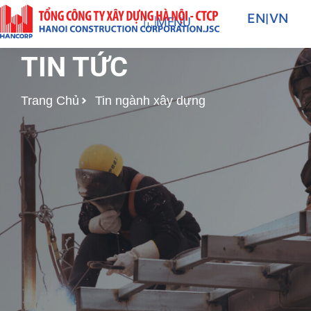
Nhảy
EN
|
VN
MENU
tới
nội
TIN TỨC
dung
Trang Chủ
Tin ngành xây dựng