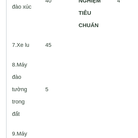
40
NGHIỆM
4
đào xúc
TIÊU
CHUẨN
7.Xe lu
45
8.Máy
đào
tường
5
trong
đất
9.Máy