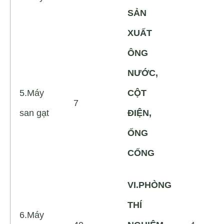
SẢN
XUẤT
ÔNG
NƯỚC,
5.Máy
CỘT
7
san gạt
ĐIỆN,
ỐNG
CỐNG
VI.PHÒNG
THÍ
6.Máy