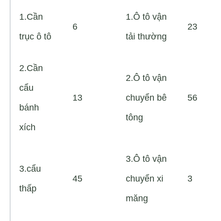
1.Cần
1.Ô tô vận
6
23
trục ô tô
tải thường
2.Cần
2.Ô tô vận
cẩu
13
chuyển bê
56
bánh
tông
xích
3.Ô tô vận
3.cẩu
45
chuyển xi
3
thấp
măng