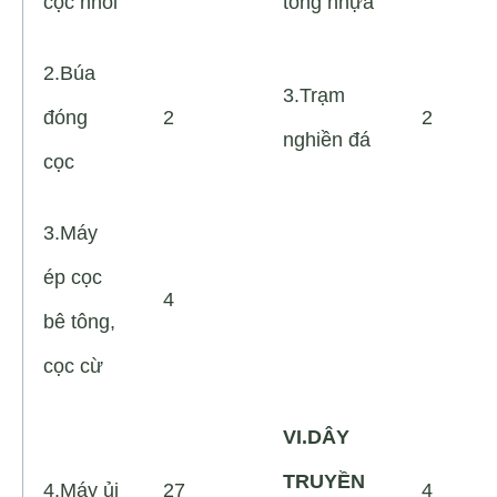
cọc nhồi
tông nhựa
2.Búa
3.Trạm
đóng
2
2
nghiền đá
cọc
3.Máy
ép cọc
4
bê tông,
cọc cừ
VI.DÂY
TRUYỀN
4.Máy ủi
27
4