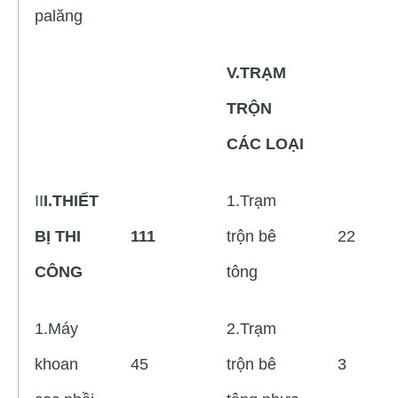
palăng
V.TRẠM
TRỘN
CÁC LOẠI
II
I.THIẾT
1.Trạm
BỊ THI
111
trộn bê
22
CÔNG
tông
1.Máy
2.Trạm
khoan
45
trộn bê
3