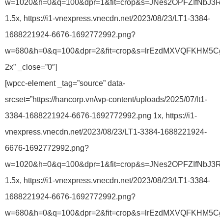
w=1020&h=0&q=100&dpr=1&fit=crop&s=JNes2OPFZIfNbJ3
1.5x, https://i1-vnexpress.vnecdn.net/2023/08/23/LT1-3384-
1688221924-6676-1692772992.png?
w=680&h=0&q=100&dpr=2&fit=crop&s=lrEzdMXVQFKHM5
2x” _close=”0″]
[wpcc-element _tag=”source” data-
srcset=”https://hancorp.vn/wp-content/uploads/2025/07/lt1-
3384-1688221924-6676-1692772992.png 1x, https://i1-
vnexpress.vnecdn.net/2023/08/23/LT1-3384-1688221924-
6676-1692772992.png?
w=1020&h=0&q=100&dpr=1&fit=crop&s=JNes2OPFZIfNbJ3
1.5x, https://i1-vnexpress.vnecdn.net/2023/08/23/LT1-3384-
1688221924-6676-1692772992.png?
w=680&h=0&q=100&dpr=2&fit=crop&s=lrEzdMXVQFKHM5