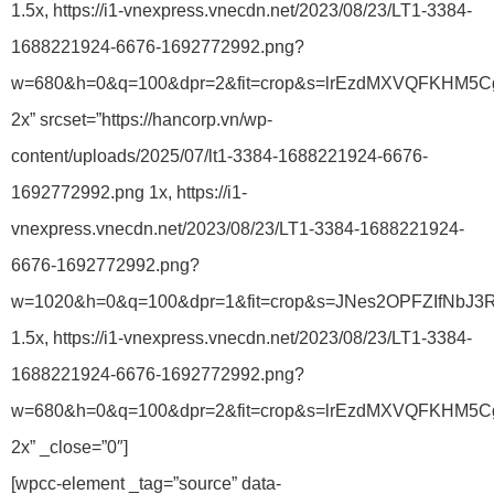
1.5x, https://i1-vnexpress.vnecdn.net/2023/08/23/LT1-3384-
1688221924-6676-1692772992.png?
w=680&h=0&q=100&dpr=2&fit=crop&s=lrEzdMXVQFKHM5
2x” srcset=”https://hancorp.vn/wp-
content/uploads/2025/07/lt1-3384-1688221924-6676-
1692772992.png 1x, https://i1-
vnexpress.vnecdn.net/2023/08/23/LT1-3384-1688221924-
6676-1692772992.png?
w=1020&h=0&q=100&dpr=1&fit=crop&s=JNes2OPFZIfNbJ3
1.5x, https://i1-vnexpress.vnecdn.net/2023/08/23/LT1-3384-
1688221924-6676-1692772992.png?
w=680&h=0&q=100&dpr=2&fit=crop&s=lrEzdMXVQFKHM5
2x” _close=”0″]
[wpcc-element _tag=”source” data-