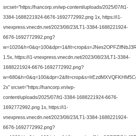
srcset=”https://hancorp.vn/wp-content/uploads/2025/07/lt1-
3384-1688221924-6676-1692772992.png 1x, https://i1-
vnexpress.vnecdn.net/2023/08/23/LT1-3384-1688221924-
6676-1692772992.png?
w=1020&h=0&q=100&dpr=1&fit=crop&s=JNes2OPFZIfNbJ3
1.5x, https://i1-vnexpress.vnecdn.net/2023/08/23/LT1-3384-
1688221924-6676-1692772992.png?
w=680&h=0&q=100&dpr=2&fit=crop&s=lrEzdMXVQFKHM5
2x” srcset=”https://hancorp.vn/wp-
content/uploads/2025/07/lt1-3384-1688221924-6676-
1692772992.png 1x, https://i1-
vnexpress.vnecdn.net/2023/08/23/LT1-3384-1688221924-
6676-1692772992.png?