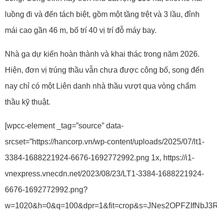
luồng đi và đến tách biệt, gồm một tầng trệt và 3 lầu, đỉnh
mái cao gần 46 m, bố trí 40 vị trí đỗ máy bay.
Nhà ga dự kiến hoàn thành và khai thác trong năm 2026.
Hiện, đơn vị trúng thầu vẫn chưa được công bố, song đến
nay chỉ có một Liên danh nhà thầu vượt qua vòng chấm
thầu kỹ thuật.
[wpcc-element _tag=”source” data-
srcset=”https://hancorp.vn/wp-content/uploads/2025/07/lt1-
3384-1688221924-6676-1692772992.png 1x, https://i1-
vnexpress.vnecdn.net/2023/08/23/LT1-3384-1688221924-
6676-1692772992.png?
w=1020&h=0&q=100&dpr=1&fit=crop&s=JNes2OPFZIfNbJ3