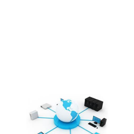
Cổ đông – Công bố thông tin
Lịch đại hội
Đối tác
Media
Liên hệ
Tuyển Dụng
Media