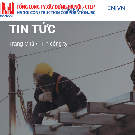
Nhảy
EN
|
VN
MENU
tới
nội
TIN TỨC
dung
Trang Chủ
Tin công ty