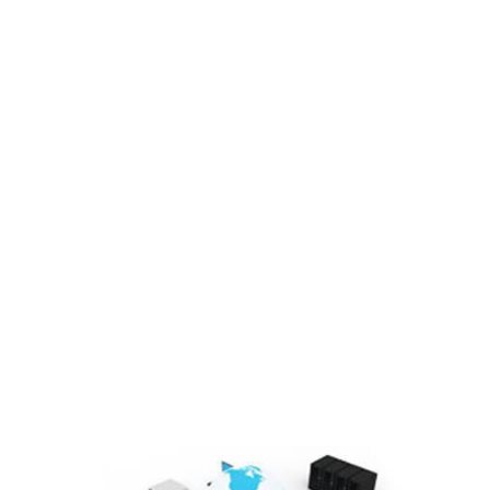
Đơn vị thành viên
Sơ đồ tổ chức
Lĩnh vực hoạt động
Cổ đông – Công bố thông tin
Lịch đại hội
Đối tác
Media
Liên hệ
Tuyển Dụng
Media