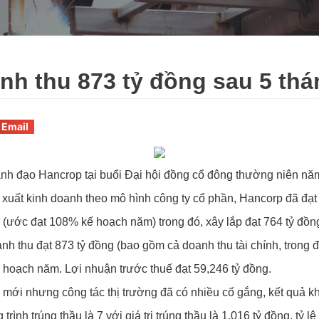
nh thu 873 tỷ đồng sau 5 th
Email
ãnh đạo Hancrop tại buổi Đại hội đồng cổ đông thường niên nă
xuất kinh doanh theo mô hình công ty cổ phần, Hancorp đã đạt đ
 (ước đạt 108% kế hoạch năm) trong đó, xây lắp đạt 764 tỷ đồn
nh thu đạt 873 tỷ đồng (bao gồm cả doanh thu tài chính, trong
ế hoạch năm. Lợi nhuận trước thuế đạt 59,246 tỷ đồng.
ới nhưng công tác thị trường đã có nhiều cố gắng, kết quả khả
trình trúng thầu là 7 với giá trị trúng thầu là 1.016 tỷ đồng, tỷ l