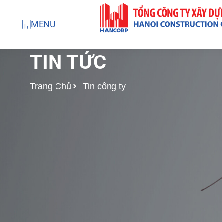
Nhảy
tới
MENU
nội
dung
TIN TỨC
Trang Chủ
Tin công ty