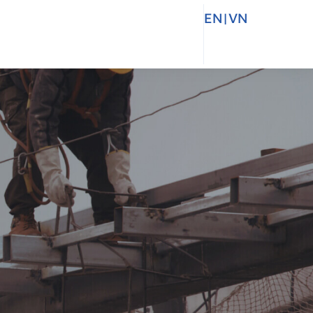
EN
|
VN