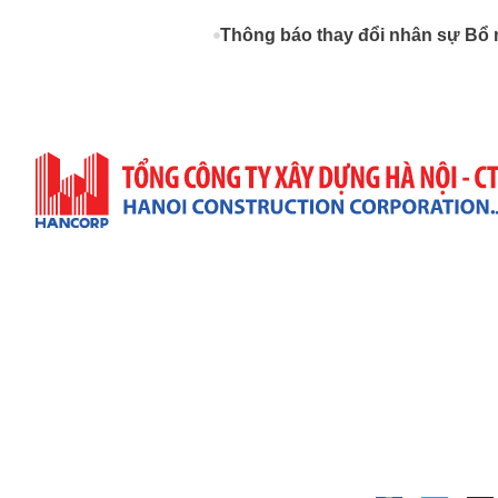
Thông báo thay đổi nhân sự Bổ 
Trụ Sở Công Ty
Địa Chỉ: 57 Quang Trung, P. Hai Bà Trưng, TP. Hà Nộ
(+84)4 3943 9063 & (+84)4 3822 7432
(+84)4 3943 9521
infor@hancorp.vn