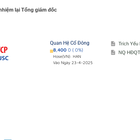
nhiệm lại Tổng giám đốc
Quan Hệ Cổ Đông
Trích Yếu
8,400
0 ( 0%)
NQ HĐQT 
Hose(VN): HAN
Vào Ngày 23-4-2025
Giới thiệu
Cổ đông – Cô
i
Đơn vị thành viên
Lịch đại hội
Sơ đồ tổ chức
Đối tác
Lĩnh vực hoạt động