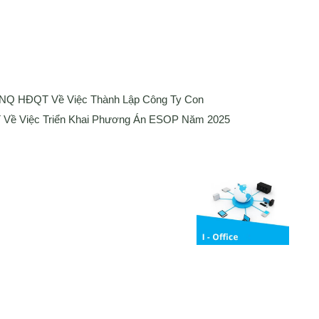
 NQ HĐQT Về Việc Thành Lập Công Ty Con
Về Việc Triển Khai Phương Án ESOP Năm 2025
Media
ng bố thông tin
Liên hệ
Tuyển Dụng
Media