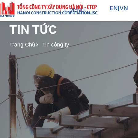
Nhảy
EN
|
VN
MENU
tới
nội
TIN TỨC
dung
Trang Chủ
Tin công ty