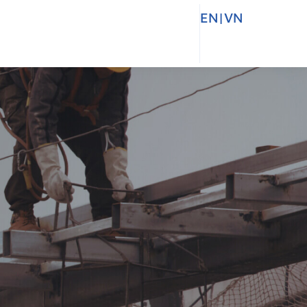
EN
|
VN