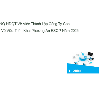
 NQ HĐQT Về Việc Thành Lập Công Ty Con
Về Việc Triển Khai Phương Án ESOP Năm 2025
Media
ng bố thông tin
Liên hệ
Tuyển Dụng
Media