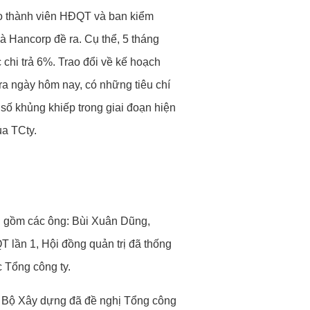
ao thành viên HĐQT và ban kiểm
à Hancorp đề ra. Cụ thể, 5 tháng
 chi trả 6%. Trao đổi về kế hoạch
 ra ngày hôm nay, có những tiêu chí
số khủng khiếp trong giai đoạn hiện
ủa TCty.
ên gồm các ông: Bùi Xuân Dũng,
lần 1, Hội đồng quản trị đã thống
 Tổng công ty.
H Bộ Xây dựng đã đề nghị Tổng công