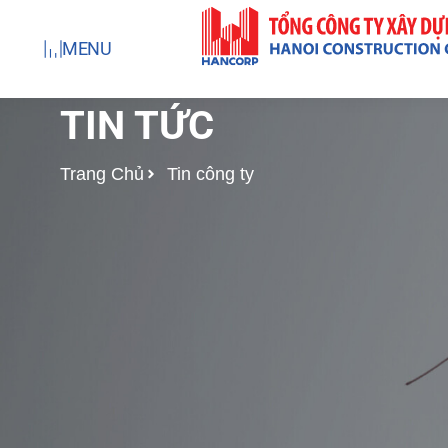
Nhảy
tới
MENU
nội
dung
TIN TỨC
Trang Chủ
Tin công ty