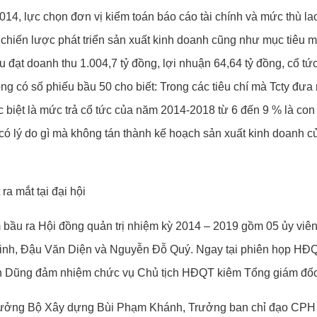
014, lực chọn đơn vị kiểm toán báo cáo tài chính và mức thù l
 chiến lược phát triển sản xuất kinh doanh cũng như mục tiêu m
 đạt doanh thu 1.004,7 tỷ đồng, lợi nhuận 64,64 tỷ đồng, cổ tức
ng có số phiếu bầu 50 cho biết: Trong các tiêu chí mà Tcty đưa
biệt là mức trả cổ tức của năm 2014-2018 từ 6 đến 9 % là con 
 có lý do gì mà không tán thành kế hoạch sản xuất kinh doanh c
a mắt tại đại hội
m bầu ra Hội đồng quản trị nhiệm kỳ 2014 – 2019 gồm 05 ủy vi
, Đậu Văn Diện và Nguyễn Đỗ Quý. Ngay tại phiên họp HĐQT 
n Dũng đảm nhiệm chức vụ Chủ tịch HĐQT kiêm Tổng giám đốc
ứ trưởng Bộ Xây dựng Bùi Phạm Khánh, Trưởng ban chỉ đạo CP