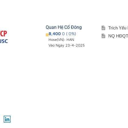
Quan Hệ Cổ Đông
Trích Yếu
8,400
0 ( 0%)
NQ HĐQT 
Hose(VN): HAN
Vào Ngày 23-4-2025
Giới thiệu
Cổ đông – Cô
i
Đơn vị thành viên
Lịch đại hội
Sơ đồ tổ chức
Đối tác
Lĩnh vực hoạt động
L
i