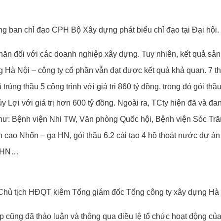
 ban chỉ đạo CPH Bộ Xây dựng phát biểu chỉ đạo tại Đại hội.
hăn đối với các doanh nghiệp xây dựng. Tuy nhiên, kết quả sản
Hà Nội – công ty cổ phần vẫn đạt được kết quả khả quan. 7 th
 trúng thầu 5 công trình với giá trị 860 tỷ đồng, trong đó gói th
i với giá trị hơn 600 tỷ đồng. Ngoài ra, TCty hiện đã và đang t
như: Bệnh viện Nhi TW, Văn phòng Quốc hội, Bệnh viện Sóc Trăng
 cao Nhổn – ga HN, gói thầu 6.2 cải tạo 4 hồ thoát nước dự án
o HN…
hủ tịch HĐQT kiêm Tổng giám đốc Tổng công ty xây dựng Hà N
p cũng đã thảo luận và thông qua điều lệ tổ chức hoạt động của