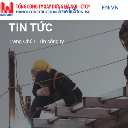
Nhảy
EN
|
VN
MENU
tới
nội
TIN TỨC
dung
Trang Chủ
Tin công ty