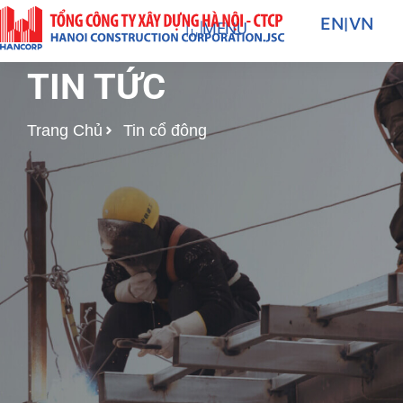
Nhảy
EN
|
VN
MENU
tới
nội
TIN TỨC
dung
Trang Chủ
Tin cổ đông