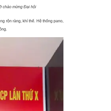
rỡ chào mừng Đại hội
g rộn ràng, khí thế. Hệ thống pano,
ông.