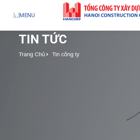
Nhảy
tới
MENU
nội
dung
TIN TỨC
Trang Chủ
Tin công ty