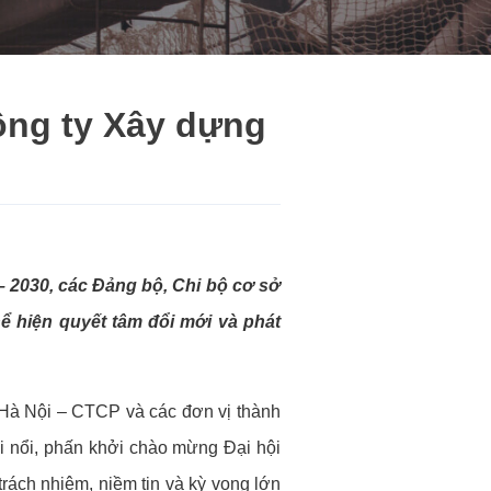
ông ty Xây dựng
 2030, các Đảng bộ, Chi bộ cơ sở
hể hiện quyết tâm đổi mới và phát
 Hà Nội – CTCP và các đơn vị thành
ôi nổi, phấn khởi chào mừng Đại hội
trách nhiệm, niềm tin và kỳ vọng lớn