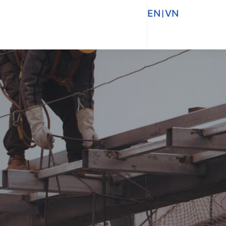
EN
|
VN