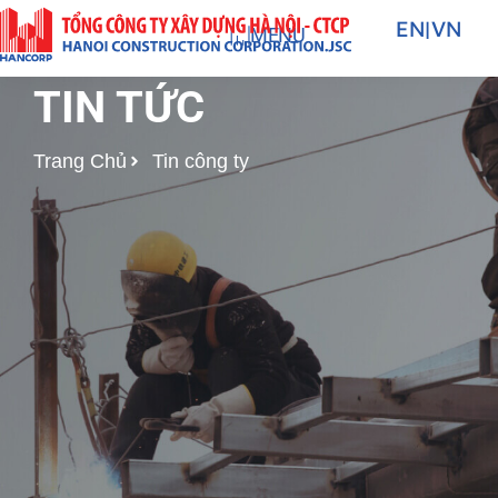
Nhảy
EN
|
VN
MENU
tới
nội
TIN TỨC
dung
Trang Chủ
Tin công ty