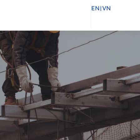
EN
|
VN