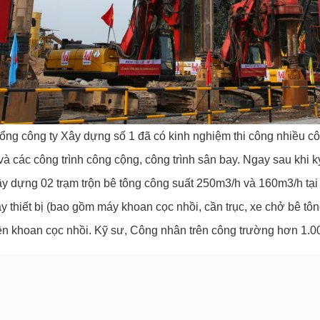
ng công ty Xây dựng số 1 đã có kinh nghiệm thi công nhiều côn
 và các công trình công cộng, công trình sân bay. Ngay sau khi
ây dựng 02 trạm trộn bê tông công suất 250m3/h và 160m3/h tạ
 thiết bị (bao gồm máy khoan cọc nhồi, cần trục, xe chở bê tôn
ền khoan cọc nhồi. Kỹ sư, Công nhân trên công trường hơn 1.0