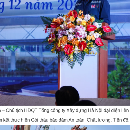
 – Chủ tịch HĐQT Tổng công ty Xây dựng Hà Nội đại diện liên
 kết thực hiện Gói thầu bảo đảm An toàn, Chất lượng, Tiến độ.