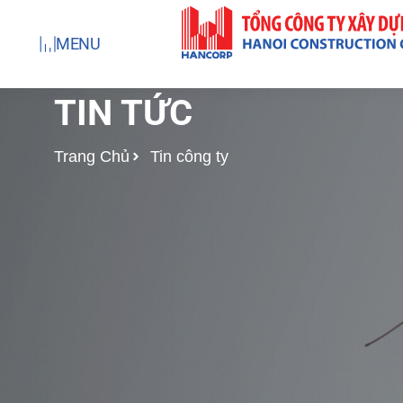
Nhảy
tới
MENU
nội
dung
TIN TỨC
Trang Chủ
Tin công ty