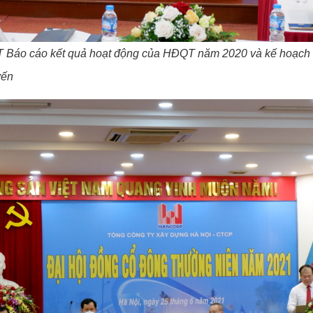
T Báo cáo kết quả hoạt động của HĐQT năm 2020 và kế hoạc
yến