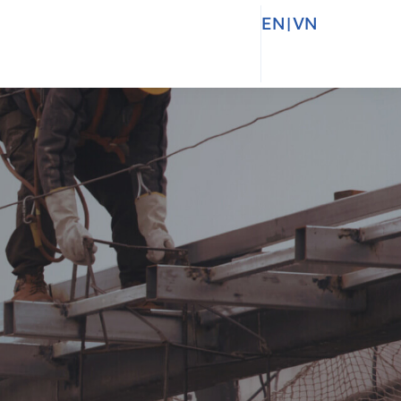
EN
|
VN