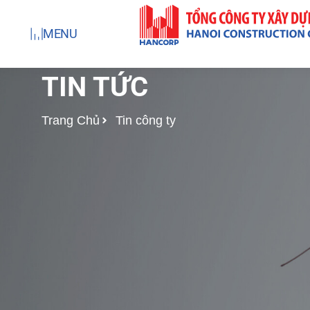
Nhảy
tới
MENU
nội
dung
TIN TỨC
Trang Chủ
Tin công ty